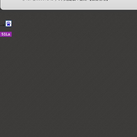
-->
51La