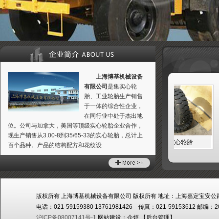
上海博基机械设备
有限公司
是集实心轮
胎、工业轮胎生产销售
于一体的综合性企业，
在同行业中处于杰出地
位。公司与加拿大，美国等顶级实心轮胎企业合作，
现生产销售从3.00-8到35/65-33的实心轮胎，总计上
式实心轮胎
ITL装载机实心轮胎
ITL实心轮胎
百个品种。产品的结构配方和花纹设
版权所有 上海博基机械设备有限公司 版权所有 地址：上海嘉定宝安公路
电话：021-59159380 13761981426 传真：021-59153612 邮编：2
沪ICP备08007141号-1
网站建设：
企炬
【
后台管理
】