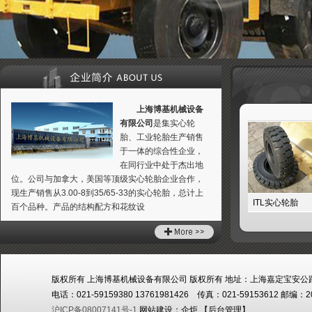
上海博基机械设备
有限公司
是集实心轮
胎、工业轮胎生产销售
于一体的综合性企业，
在同行业中处于杰出地
位。公司与加拿大，美国等顶级实心轮胎企业合作，
现生产销售从3.00-8到35/65-33的实心轮胎，总计上
TL压配式实心轮胎
ITL装载机实心轮胎
ITL实心轮胎
百个品种。产品的结构配方和花纹设
版权所有 上海博基机械设备有限公司 版权所有 地址：上海嘉定宝安公路
电话：021-59159380 13761981426 传真：021-59153612 邮编：2
沪ICP备08007141号-1
网站建设：
企炬
【
后台管理
】