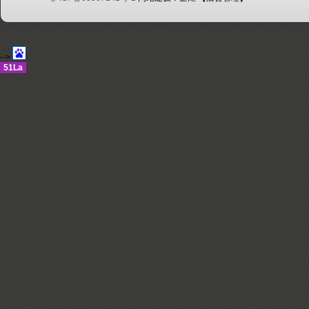
-->
51La