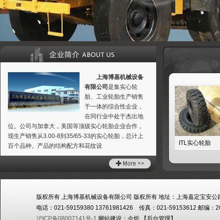
上海博基机械设备
有限公司
是集实心轮
胎、工业轮胎生产销售
于一体的综合性企业，
在同行业中处于杰出地
位。公司与加拿大，美国等顶级实心轮胎企业合作，
现生产销售从3.00-8到35/65-33的实心轮胎，总计上
TL压配式实心轮胎
ITL装载机实心轮胎
ITL实心轮胎
百个品种。产品的结构配方和花纹设
版权所有 上海博基机械设备有限公司 版权所有 地址：上海嘉定宝安公路
电话：021-59159380 13761981426 传真：021-59153612 邮编：2
沪ICP备08007141号-1
网站建设：
企炬
【
后台管理
】