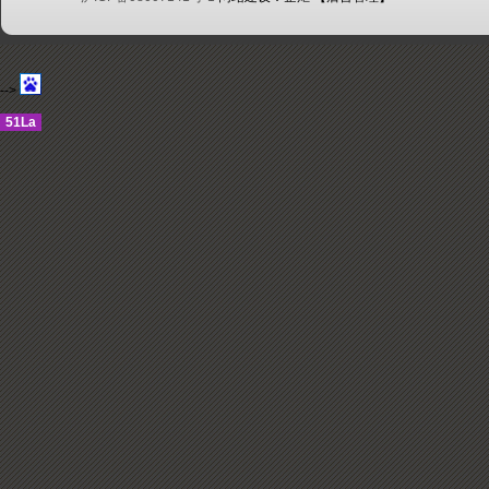
-->
51La