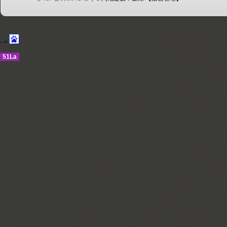
-->
51La