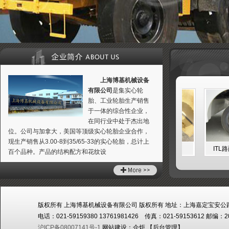
上海博基机械设备
有限公司
是集实心轮
胎、工业轮胎生产销售
于一体的综合性企业，
在同行业中处于杰出地
位。公司与加拿大，美国等顶级实心轮胎企业合作，
现生产销售从3.00-8到35/65-33的实心轮胎，总计上
ITL装载机实心轮胎
ITL实心轮胎
ITL路面
百个品种。产品的结构配方和花纹设
版权所有 上海博基机械设备有限公司 版权所有 地址：上海嘉定宝安公路
电话：021-59159380 13761981426 传真：021-59153612 邮编：2
沪ICP备08007141号-1
网站建设：
企炬
【
后台管理
】