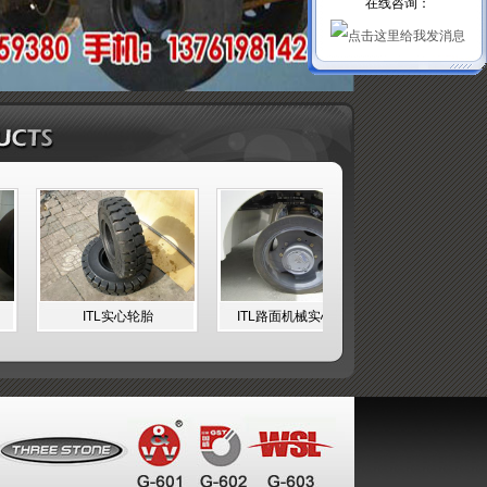
在线咨询：
ITL实心轮胎
ITL路面机械实心轮胎
ITL滑移式装载机