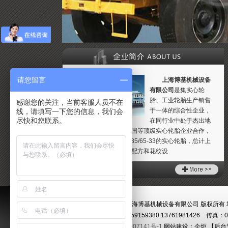
请您留言
上海博基机械设备
有限公司
是集实心轮
胎、工业轮胎生产销售
感谢您的关注，当前客服人员不在
于一体的综合性企业，
线，请填写一下您的信息，我们会
尽快和您联系。
在同行业中处于杰出地
位。公司与加拿大，美国等顶级实心轮胎企业合作，
现生产销售从3.00-8到35/65-33的实心轮胎，总计上
ITL路面机械实心轮胎
ITL
百个品种。产品的结构配方和花纹设
版权所有 上海博基机械设备有限公司 版权所有 
电话：021-59159380 13761981426 传真：0
沪ICP备08007141号-1
网站建设：
企炬
【
后台