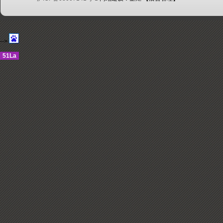
-->
51La