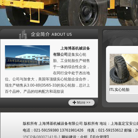
上海博基机械设备
有限公司
是集实心轮
胎、工业轮胎生产销售
于一体的综合性企业，
在同行业中处于杰出地
位。公司与加拿大，美国等顶级实心轮胎企业合作，
现生产销售从3.00-8到35/65-33的实心轮胎，总计上
TL压配式实心轮胎
ITL装载机实心轮胎
ITL实心轮胎
百个品种。产品的结构配方和花纹设
版权所有 上海博基机械设备有限公司 版权所有 地址：上海嘉定宝安公路
电话：021-59159380 13761981426 传真：021-59153612 邮编：2
沪ICP备08007141号-1
网站建设：
企炬
【
后台管理
】